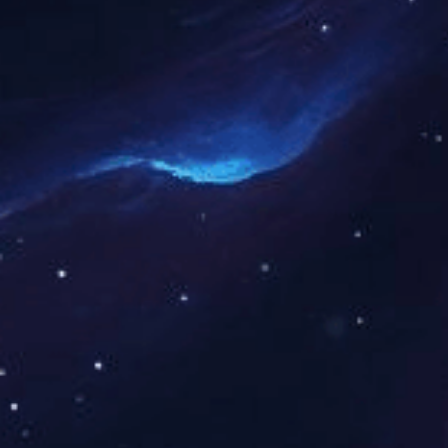
最后，这些悲剧也促使业界加速技术创新。例如，
安排，提高整体飞行安全水平。这不仅是为了保护
举措。
4、英雄故事与精神传承
尽管空难带来了巨大的悲痛，但其中也涌现出不少
过努力克服心理阴影，将自己的经历转化为激励他
韧不拔精神重返赛场，他们用实际行动诠释了何谓“
此外，一些罹难者被追授各种荣誉称号，以表彰他
无数人留下了深刻印象，并激励着后继者勇敢追求