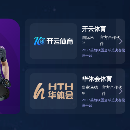
Call 24/7
型
咨询
乐竟lejing
18223195815