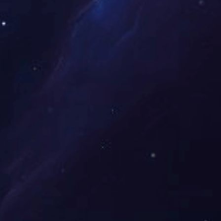
通过使用更先进、安全性更高的小型飞机或者改进现有航班
球员，也是为了维护广大球迷对于赛事正常进行期待的重要
动人的英雄故事。在某些情况下，幸存者勇敢面对艰辛，通
人的力量。例如，在沙佩科恩斯队空难后，多位幸存者以坚
永不放弃”。
们在绿茵场上的贡献及影响力。他们的一生虽然短暂，却给
梦想。