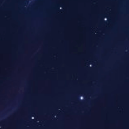
。这一事件震动了整个足球界，不仅让曼联俱乐部陷入困
队在前往哥伦比亚参加决赛时遭遇事故，机上71人中有多人遇
到即使是顶尖球队也无法抵御命运的不公。
轻球员埃米利亚诺·萨拉不幸遇难。他刚刚转会至英超球队，却
球员感同身受，也引发了关于飞行安全的广泛讨论。
，同时也引起了社会各界的关注。在失去亲人的痛苦中，这
对于许多不幸中的家庭而言，如何重新站起来成为了一道艰
媒体曝光带来的双重压力。有些家庭选择公开分享他们的故
对航空安全问题的认识。而另一些则选择沉默，以便保护自
考，人们开始反思现代生活节奏是否过快，是否应该更加珍
展到整个社会层面，引发了一系列关于幸福与生命意义的大