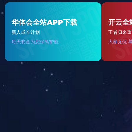
足球明星空难事件回顾
剧与英雄故事
2026-05-23
1
足球作为全球最受欢迎的运动之一，承载着无数球
不可忽视的悲剧。足球明星空难事件不仅给相关人
心。本文将从四个方面探讨这一话题：空难事件回
的发掘。通过这些分析，我们不仅能够更好地理解
奇。
1、空难事件回顾
在足球历史上，有几起空难事件让人铭记于心。其中