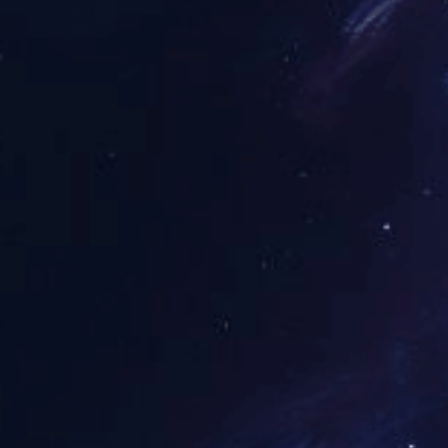
3、对足球产业的冲击
随着越来越多足球明星因空难而离世，足球产业也
障责任，这使得他们在经济上面临更大压力。保险
状况恶化。
其次，发生这样的惨剧后，各大俱乐部和联盟开始
公司及航班安排方面的审核，以确保球员和工作人