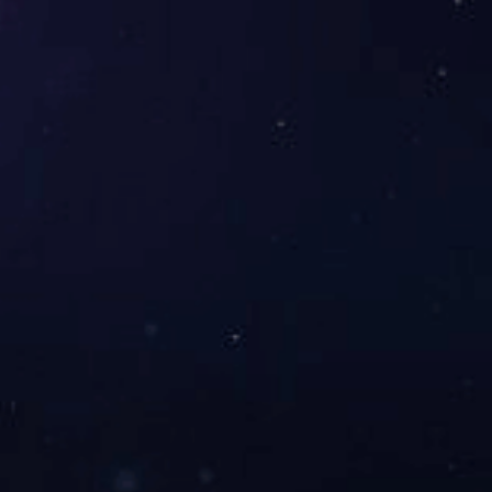
各种活动或慈善赛事，以此来传承他们的不屈精神。这种积
份属于体育精神和人性的光辉。
非孤立存在，而是一系列复杂因素交织下产生的重要话题。
雄故事，每一个维度都展现出了生命脆弱但又充满希望的一
人在面对逆境时所表现出的勇气与坚韧，也是我们应当铭记并学习的重
更加珍惜每一天，将那些因为意外而提前离开的灵魂化作动
途中不断拼搏、不懈追求梦想的一部分。在未来，希望每个
荣耀，同时确保生命安全始终放在第一位，为我们的梦想保
下一篇