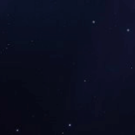
最后，许多国家和地区在纪念这些英雄时，会举办
极向上的态度，不仅是在缅怀逝者，更是在延续那
总结：
通过以上分析，我们可以看到足球明星空难事件并
从历史回顾到个人及家庭影响，再到产业变革与英
面。这些 tragic events 的背后，是无数
要一课。
总之，无论是在绿茵场上还是生活中，我们都应当
力，让每一次比赛不仅仅是争分夺秒，更是人生旅
人都能在这片热爱的土地上找到属于自己的光辉与
驾护航。
上一篇